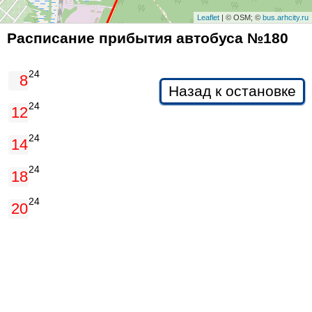
Leaflet
| © OSM; ©
bus.arhcity.ru
Расписание прибытия автобуса №
180
24
8
Назад к остановке
24
12
24
14
24
18
24
20