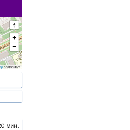
+
−
ap
contributors
20 мин.