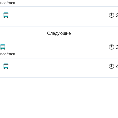
посёлок
9
🕘 
Следующие
🕘 
посёлок
9
🕘 