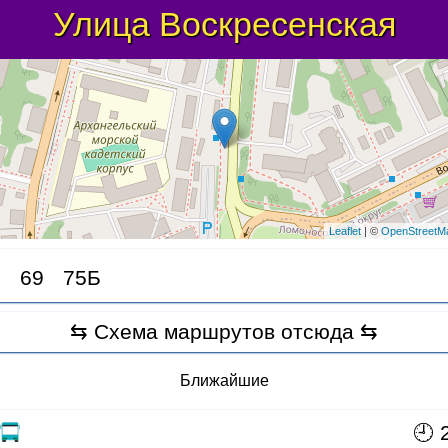
Улица Воскресенская
Leaflet
| ©
OpenStreetM
69
75Б
⇆ Схема маршрутов отсюда ⇆
Ближайшие
🕘 