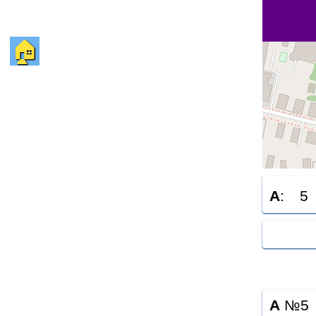
🏠
A
:
5
A
№5