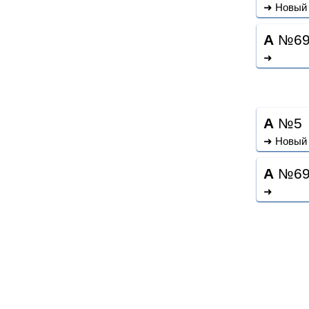
➜ Новый 
A
№6
➜
A
№5
➜ Новый 
A
№6
➜