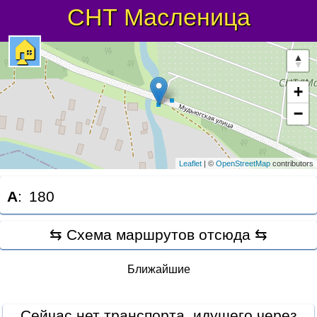
СНТ Масленица
🏠
+
−
Leaflet
| ©
OpenStreetMap
contributors
A
:
180
⇆ Схема маршрутов отсюда ⇆
Ближайшие
Сейчас нет транспорта, идущего через