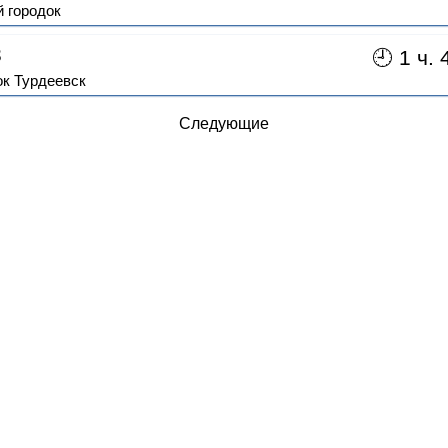
 городок
3
🕘 1 ч. 
к Турдеевск
Следующие