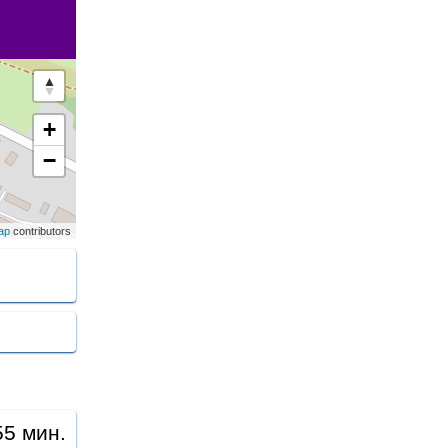
+
−
ap
contributors
55 мин.