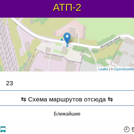
АТП-2
Leaflet
| ©
OpenStreetM
23
⇆ Схема маршрутов отсюда ⇆
Ближайшие
🕘 