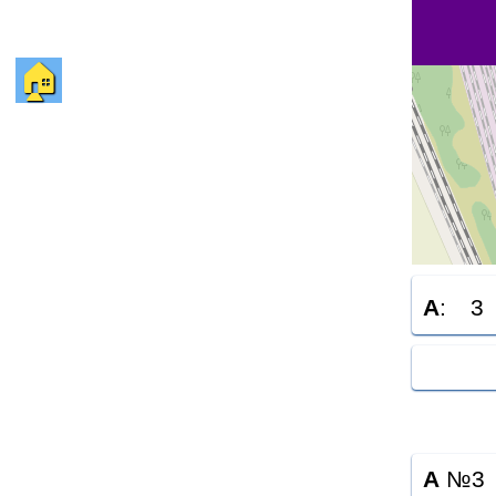
🏠
A
:
3
A
№3