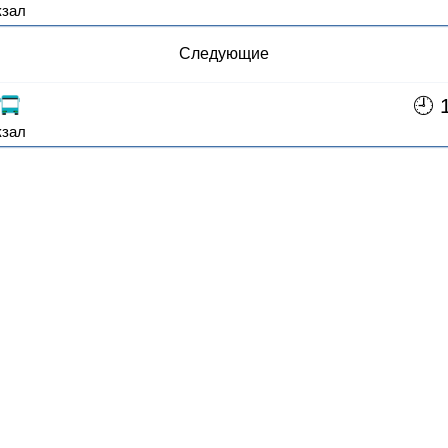
кзал
Следующие
🕘 
кзал