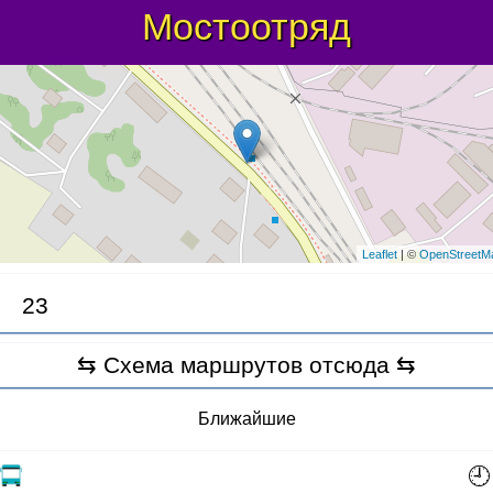
Мостоотряд
Leaflet
| ©
OpenStreetM
23
⇆ Схема маршрутов отсюда ⇆
Ближайшие
🕘