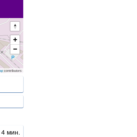
+
−
ap
contributors
 4 мин.