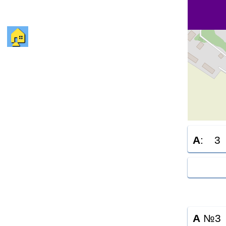
🏠
A
:
3
A
№3