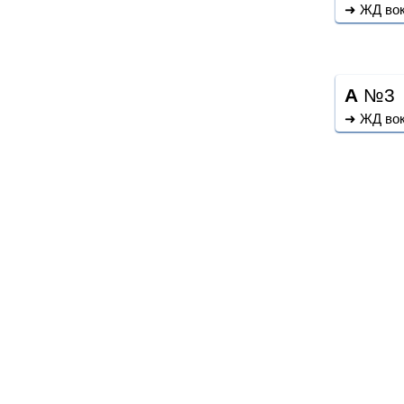
➜ ЖД во
A
№3
➜ ЖД во