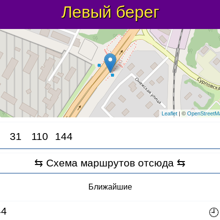
Левый берег
Leaflet
| ©
OpenStreetM
31
110
144
⇆ Схема маршрутов отсюда ⇆
Ближайшие
4
🕘