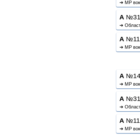
➜ МР во
A
№3
➜ Област
A
№11
➜ МР во
A
№14
➜ МР во
A
№3
➜ Област
A
№11
➜ МР во