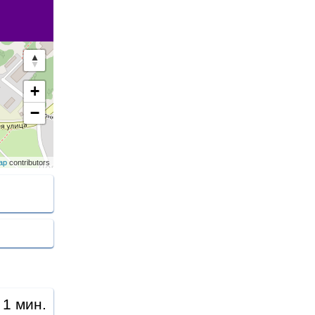
+
−
ap
contributors
 1 мин.