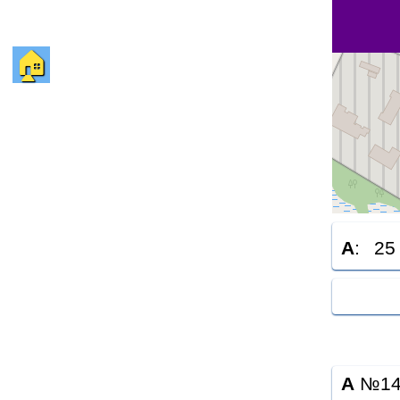
🏠
A
:
25
A
№14