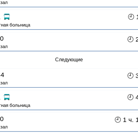
кзал
1
🕘 
ная больница
0
🕘 
кзал
Следующие
4
🕘 
кзал
1
🕘 
ная больница
0
🕘 1 ч. 
кзал